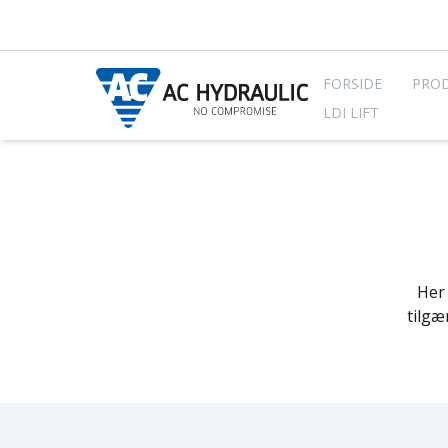
FORSIDE
PRO
LDI LIFT
Her 
tilgæ