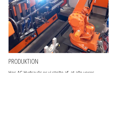
PRODUKTION
Hos AC Hydraulic er vi stolte af, at alle vores
produkter er lavet i Viborg i Midtjylland. Her
kombineres ærligt dansk håndværk og gode
traditioner med 12.000 m2 højteknologiske
produktionsfaciliteter med robotter, laser
teknologi og CNC maskiner. Vi investerer løbende i
optimeringen af den produktion med
implementeringen af nye og bedre teknologier, så