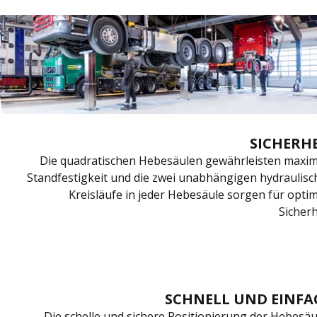
SICHERH
Die quadratischen Hebesäulen gewährleisten maxim
Standfestigkeit und die zwei unabhängigen hydraulis
Kreisläufe in jeder Hebesäule sorgen für opti
Sicherh
SCHNELL UND EINFA
Die schelle und sichere Positionierung der Hebesä