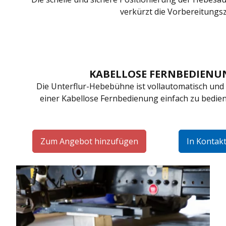
verkürzt die Vorbereitungsz
KABELLOSE FERNBEDIENU
Die Unterflur-Hebebühne ist vollautomatisch und
einer Kabellose Fernbedienung einfach zu bedie
Zum Angebot hinzufügen
In Konta